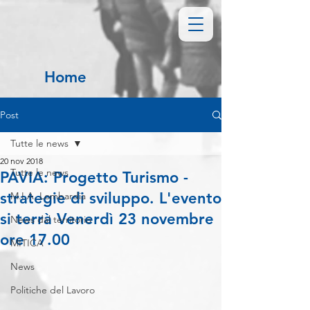
Home
Post
Tutte le news
20 nov 2018
Tutte le news
PAVIA: Progetto Turismo -
strategie di sviluppo. L'evento
M.I.A. Lombardia
si terrà Venerdì 23 novembre
News dal territorio
ore 17.00
MITICA
News
Politiche del Lavoro