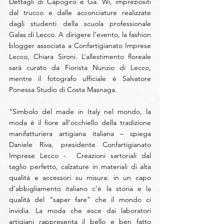
Dettagli di Capogiro e Ga. Wi, impreziositi 
dal trucco e dalle acconciature realizzate 
dagli studenti della scuola professionale 
Galas di Lecco. A dirigere l’evento, la fashion 
blogger associata a Confartigianato Imprese 
Lecco, Chiara Sironi. L’allestimento floreale 
sarà curato da Fiorista Nunzio di Lecco, 
mentre il fotografo ufficiale è Salvatore 
Ponessa Studio di Costa Masnaga.
“Simbolo del made in Italy nel mondo, la 
moda è il fiore all’occhiello della tradizione 
manifatturiera artigiana italiana – spiega 
Daniele Riva, presidente Confartigianato 
Imprese Lecco -  Creazioni sartoriali dal 
taglio perfetto, calzature in materiali di alta 
qualità e accessori su misura: in un capo 
d’abbigliamento italiano c’è la storia e la 
qualità del “saper fare” che il mondo ci 
invidia. La moda che esce dai laboratori 
artigiani rappresenta il bello e ben fatto 