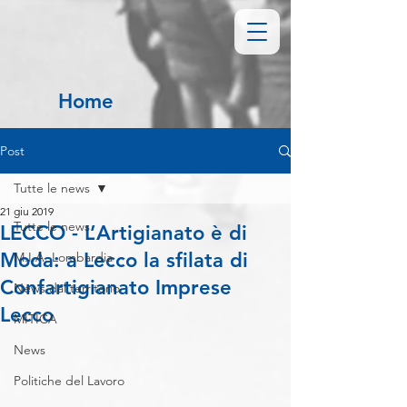
Home
Post
Tutte le news
21 giu 2019
Tutte le news
LECCO - L’Artigianato è di
Moda: a Lecco la sfilata di
M.I.A. Lombardia
Confartigianato Imprese
News dal territorio
Lecco
MITICA
News
Politiche del Lavoro