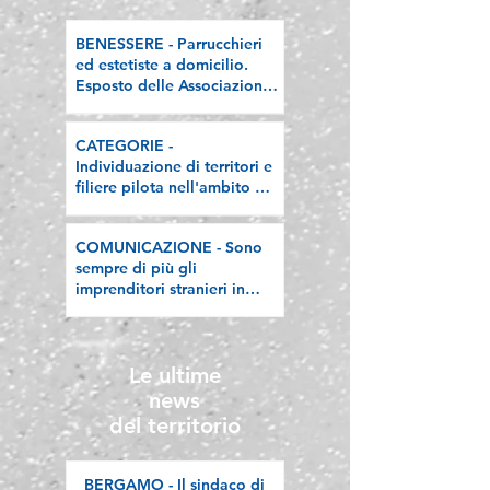
BENESSERE - Parrucchieri
ed estetiste a domicilio.
Esposto delle Associazioni
artigiane lombarde: "Le
regole valgano per tutti"
CATEGORIE -
Individuazione di territori e
filiere pilota nell'ambito del
"Programma V.E.R.A. –
Ecodesign etico e
COMUNICAZIONE - Sono
valorizzazione delle filiere
sempre di più gli
artigiane"
imprenditori stranieri in
Lombardia, la nostra
riflessione sulla stampa
Le ultime
news
del territorio
BERGAMO - Il sindaco di