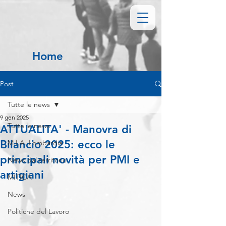
Home
Post
Tutte le news
9 gen 2025
Tutte le news
ATTUALITA' - Manovra di
Bilancio 2025: ecco le
M.I.A. Lombardia
principali novità per PMI e
News dal territorio
artigiani
MITICA
News
Politiche del Lavoro