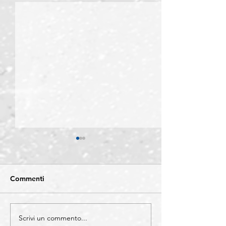
Commenti
Scrivi un commento...
COMO - Protocollo di
BERGAMO -