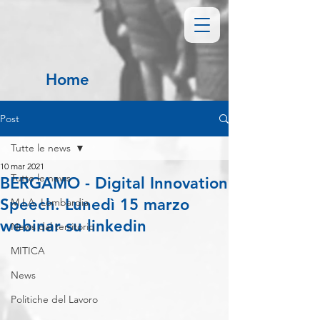
Home
Post
Tutte le news
10 mar 2021
Tutte le news
BERGAMO - Digital Innovation
Speech. Lunedì 15 marzo
M.I.A. Lombardia
webinar su linkedin
News dal territorio
MITICA
News
Politiche del Lavoro