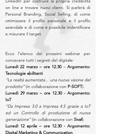
LinkedIn per costruire la propria credibilità 
on line e trovare nuovi clienti. Si parlerà di 
Personal Branding, Social Selling, di come 
ottimizzare il profilo personale e il profilo 
aziendale e di come è possibile indentificare 
e misurare il target.
Ecco l’elenco dei prossimi webinar per 
conoscere tutti i segreti del digitale:
Lunedì 22 marzo – ore 12.30 
– 
Argomento: 
Tecnologie abilitanti
“La realtà aumentata... una nuova visione del 
prodotto”
 (in collaborazione con 
P-SOFT
).
Lunedì 29 marzo – ore 12.30 - Argomento: 
IoT
“Da Impresa 3.0 a Impresa 4.5 grazie a IoT 
ed un Controllo di produzione di nuova 
generazione” 
(in collaborazione con 
Sivaf
).
Lunedì 12 aprile – ore 12.30 - Argomento: 
Digital Marketing & Communication