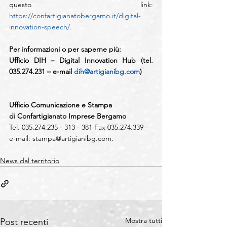
questo link: 
https://confartigianatobergamo.it/digital-
innovation-speech/
.
Per informazioni o per saperne più: 
Ufficio DIH – Digital Innovation Hub (tel. 
035.274.231 – e-mail 
dih@artigianibg.com
)
Ufficio Comunicazione e Stampa
di Confartigianato Imprese Bergamo
Tel. 035.274.235 - 313 - 381 Fax 035.274.339 - 
e-mail: 
stampa@artigianibg.com
.
News dal territorio
Mostra tutti
Post recenti