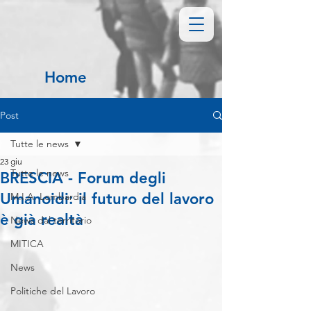
Home
Post
Tutte le news
23 giu
Tutte le news
BRESCIA - Forum degli
Umanoidi: il futuro del lavoro
M.I.A. Lombardia
è già realtà
News dal territorio
MITICA
News
Politiche del Lavoro