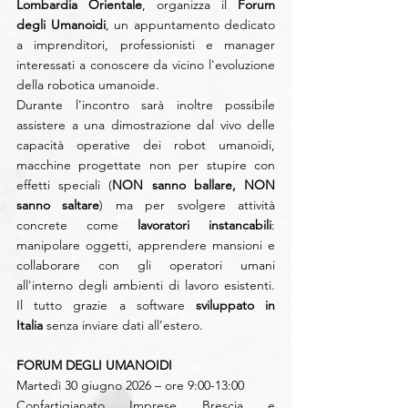
Lombardia Orientale
, organizza il 
Forum 
degli Umanoidi
, un appuntamento dedicato 
a imprenditori, professionisti e manager 
interessati a conoscere da vicino l'evoluzione 
della robotica umanoide.
Durante l'incontro sarà inoltre possibile 
assistere a una dimostrazione dal vivo delle 
capacità operative dei robot umanoidi, 
macchine progettate non per stupire con 
effetti speciali (
NON sanno ballare, NON 
sanno saltare
) ma per svolgere attività 
concrete come 
lavoratori instancabili
: 
manipolare oggetti, apprendere mansioni e 
collaborare con gli operatori umani 
all'interno degli ambienti di lavoro esistenti. 
Il tutto grazie a software 
sviluppato in 
Italia
 senza inviare dati all’estero.
FORUM DEGLI UMANOIDI
Martedì 30 giugno 2026 – ore 9:00-13:00
Confartigianato Imprese Brescia e 