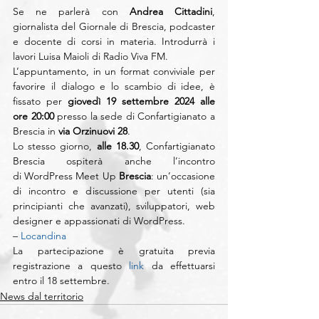
Se ne parlerà con 
Andrea Cittadini
, 
giornalista del Giornale di Brescia, podcaster 
e docente di corsi in materia. Introdurrà i 
lavori Luisa Maioli di Radio Viva FM.
L’appuntamento, in un format conviviale per 
favorire il dialogo e lo scambio di idee, è 
fissato per 
giovedì 19 settembre 2024 alle 
ore 20:00
 presso la sede di Confartigianato a 
Brescia in 
via Orzinuovi 28
.
Lo stesso giorno, 
alle 18.30
, Confartigianato 
Brescia ospiterà anche l’incontro 
di
WordPress Meet Up
 Brescia
: un’occasione 
di incontro e discussione per utenti (sia 
principianti che avanzati), sviluppatori, web 
designer e appassionati di WordPress.
– 
Locandina
La partecipazione è gratuita previa 
registrazione a questo 
link
 da effettuarsi 
entro il 18 settembre.
News dal territorio