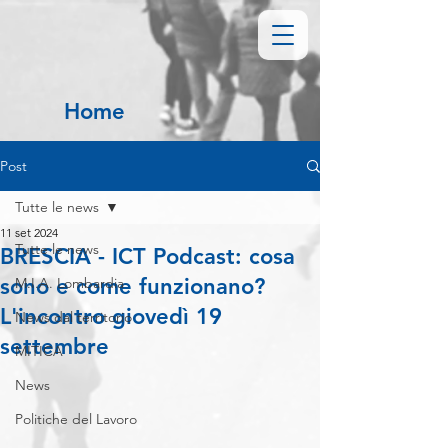
Home
Post
Tutte le news
11 set 2024
Tutte le news
BRESCIA - ICT Podcast: cosa
sono e come funzionano?
M.I.A. Lombardia
L'incontro giovedì 19
News dal territorio
settembre
MITICA
News
Politiche del Lavoro