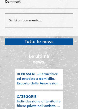
Commenti
Scrivi un commento...
COMO - Protocollo di
BERGAMO -
legalità: un'alleanza tra
Confartigianato
Istituzioni e imprese per
Bergamo si con
difendere l'economia
Welfare Champi
Tutte le news
“sana”
premiata a Rom
l’attestato Welf
PMI 2026
Le ultime
news
BENESSERE - Parrucchieri
ed estetiste a domicilio.
Esposto delle Associazioni
artigiane lombarde: "Le
regole valgano per tutti"
CATEGORIE -
Individuazione di territori e
filiere pilota nell'ambito del