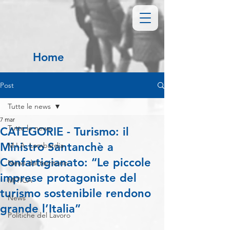
Home
Post
Tutte le news
7 mar
Tutte le news
CATEGORIE - Turismo: il
Ministro Santanchè a
M.I.A. Lombardia
Confartigianato: “Le piccole
News dal territorio
imprese protagoniste del
MITICA
turismo sostenibile rendono
News
grande l’Italia”
Politiche del Lavoro