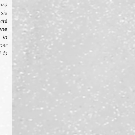
za 
ia 
tà 
ne 
In 
er 
fa 