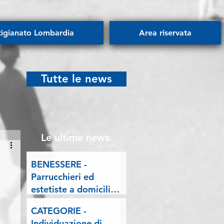
tigianato Lombardia
Area riservata
Tutte le news
Le ultime news
BENESSERE -
Parrucchieri ed
estetiste a domicilio.
Esposto delle
CATEGORIE -
Associazioni artigiane
Individuazione di