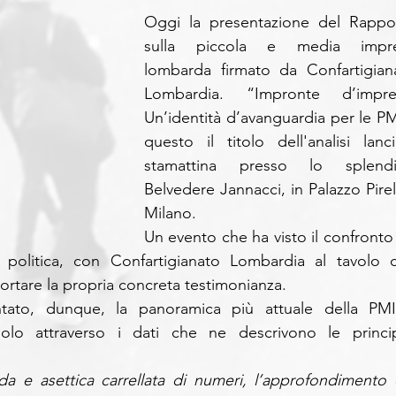
Oggi la presentazione del Rappor
sulla piccola e media impre
lombarda firmato da Confartigiana
Lombardia. “Impronte d’impres
Un’identità d’avanguardia per le PMI
questo il titolo dell'analisi lancia
stamattina presso lo splendi
Belvedere Jannacci, in Palazzo Pirell
Milano. 
Un evento che ha visto il confronto t
olitica, con Confartigianato Lombardia al tavolo c
rtare la propria concreta testimonianza. 
tato, dunque, la panoramica più attuale della PMI
ndolo attraverso i dati che ne descrivono le principa
a e asettica carrellata di numeri, l’approfondimento d