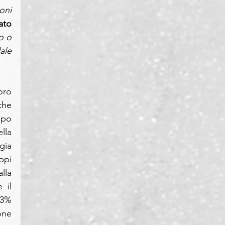
ni 
ato
o o 
le 
ro 
he 
po 
lla 
ia 
ppi 
la 
il 
3% 
ne 