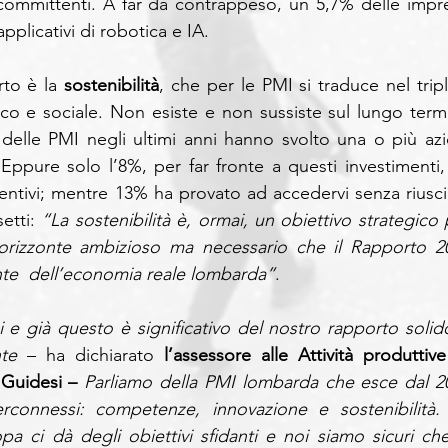
 committenti. A far da contrappeso, un 5,7% delle impre
applicativi di robotica e IA. 
to è la 
sostenibilità
, che per le PMI si traduce nel tripl
ico e sociale. Non esiste e non sussiste sul lungo termi
% delle PMI negli ultimi anni hanno svolto una o più azio
 Eppure solo l’8%, per far fronte a questi investimenti, 
ntivi; mentre 13% ha provato ad accedervi senza riuscirc
etti: 
“La sostenibilità è, ormai, un obiettivo strategico 
n orizzonte ambizioso ma necessario che il Rapporto 20
nte  dell’economia reale lombarda”
.
 e già questo è significativo del nostro rapporto solido
nte
– ha dichiarato 
l’assessore alle Attività produttive 
Guidesi –
 Parliamo della PMI lombarda che esce dal 20
connessi: competenze, innovazione e sostenibilità. 
pa ci dà degli obiettivi sfidanti e noi siamo sicuri che 