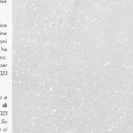
se 
ice 
ne 
ni 
ha 
i. 
per 
23 
 e 
di 
23 
Su 
ci 