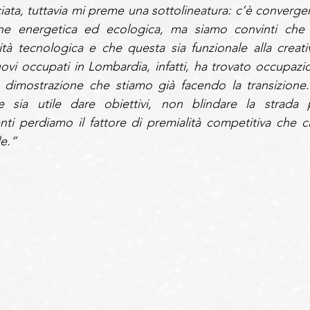
ciata, tuttavia mi preme una sottolineatura: c’è convergen
one energetica ed ecologica, ma siamo convinti che s
tà tecnologica e che questa sia funzionale alla creativi
ovi occupati in Lombardia, infatti, ha trovato occupazio
 dimostrazione che stiamo già facendo la transizione. 
e sia utile dare obiettivi, non blindare la strada p
nti perdiamo il fattore di premialità competitiva che ci 
le.”