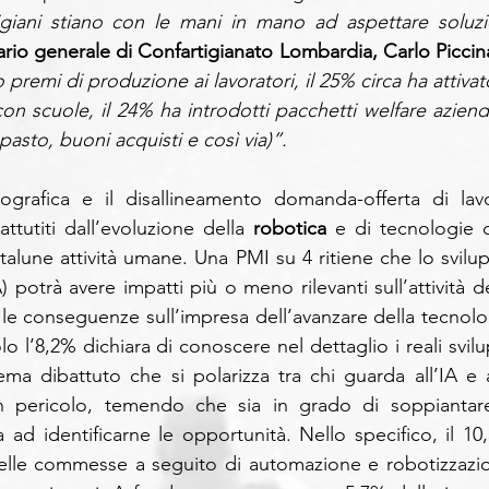
giani stiano con le mani in mano ad aspettare soluzio
rio generale di Confartigianato Lombardia, Carlo Piccin
premi di produzione ai lavoratori, il 25% circa ha attivat
con scuole, il 24% ha introdotti pacchetti welfare azienda
pasto, buoni acquisti e così via)”. 
grafica e il disallineamento domanda-offerta di lavo
tutiti dall’evoluzione della 
robotica
 e di tecnologie c
alune attività umane. Una PMI su 4 ritiene che lo svilup
A) potrà avere impatti più o meno rilevanti sull’attività de
le conseguenze sull’impresa dell’avanzare della tecnolog
lo l’8,2% dichiara di conoscere nel dettaglio i reali svilu
ma dibattuto che si polarizza tra chi guarda all’IA e al
 pericolo, temendo che sia in grado di soppiantare 
a ad identificarne le opportunità. Nello specifico, il 10,
 delle commesse a seguito di automazione e robotizzazio