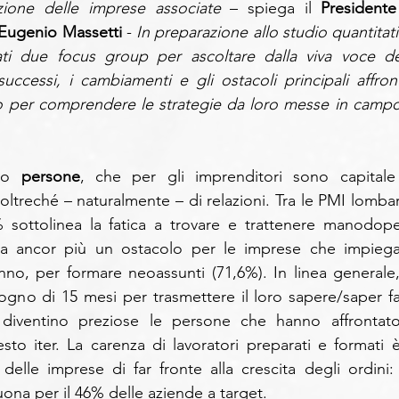
zione delle imprese associate 
– spiega il 
Presidente 
Eugenio Massetti 
- 
In preparazione allo studio quantitati
zati due focus group per ascoltare dalla viva voce deg
successi, i cambiamenti e gli ostacoli principali affronta
to per comprendere le strategie da loro messe in campo 
lo 
persone
 oltreché – naturalmente – di relazioni. Tra le PMI lombar
 sottolinea la fatica a trovare e trattenere manodoper
a ancor più un ostacolo per le imprese che impiega
anno, per formare neoassunti (71,6%). In linea generale, 
no di 15 mesi per trasmettere il loro sapere/saper far
diventino preziose le persone che hanno affrontato
to iter. La carenza di lavoratori preparati e formati è 
delle imprese di far fronte alla crescita degli ordini: 
ona per il 46% delle aziende a target. 