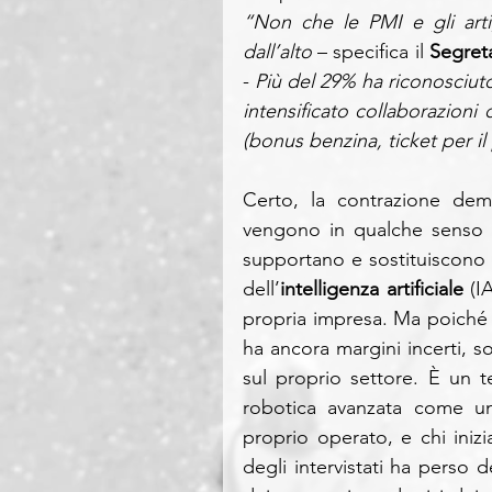
“Non che le PMI e gli arti
dall’alto
 – specifica il 
Segreta
-
 Più del 29% ha riconosciuto 
intensificato collaborazioni 
(bonus benzina, ticket per il 
Certo, la contrazione demo
vengono in qualche senso at
supportano e sostituiscono t
dell’
intelligenza artificiale 
(I
propria impresa. Ma poiché 
ha ancora margini incerti, so
sul proprio settore. È un te
robotica avanzata come un
proprio operato, e chi inizi
degli intervistati ha perso