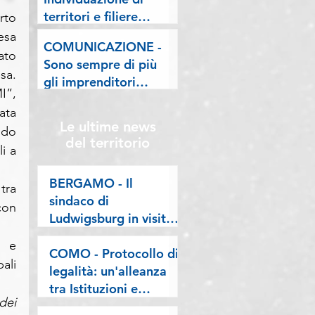
lombarde: "Le regole
territori e filiere
to 
valgano per tutti"
pilota nell'ambito del
sa 
COMUNICAZIONE -
"Programma V.E.R.A.
to 
Sono sempre di più
– Ecodesign etico e
a. 
gli imprenditori
valorizzazione delle
”, 
stranieri in
filiere artigiane"
ta 
Lombardia, la nostra
Le ultime news
do 
riflessione sulla
del territorio
i a 
stampa
BERGAMO - Il
ra 
sindaco di
on 
Ludwigsburg in visita
a Confartigianato
 e 
Bergamo: si rafforza
COMO - Protocollo di
li 
una collaborazione
legalità: un'alleanza
lunga oltre vent’anni
tra Istituzioni e
ei 
imprese per difendere