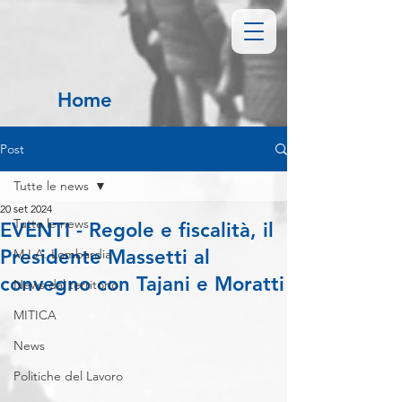
Home
Post
Tutte le news
20 set 2024
Tutte le news
EVENTI - Regole e fiscalità, il
Presidente Massetti al
M.I.A. Lombardia
convegno con Tajani e Moratti
News dal territorio
MITICA
News
Politiche del Lavoro