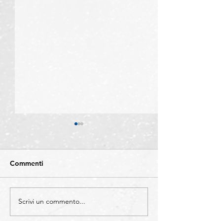
Commenti
Scrivi un commento...
CATEGORIE -
COMUNICAZIO
Individuazione di
Sono sempre di 