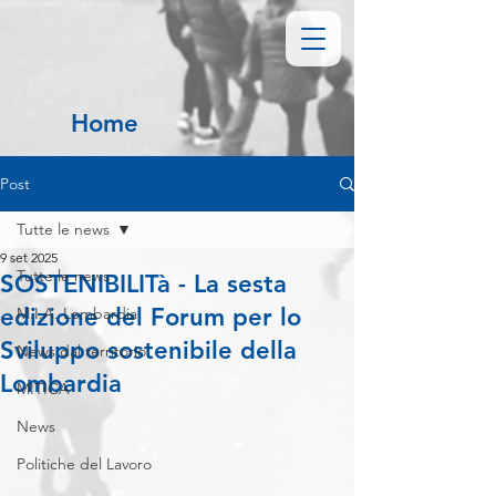
Home
Post
Tutte le news
9 set 2025
Tutte le news
SOSTENIBILITà - La sesta
edizione del Forum per lo
M.I.A. Lombardia
Sviluppo sostenibile della
News dal territorio
Lombardia
MITICA
News
Politiche del Lavoro