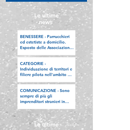
"Programma V.E.R.A. –
riflessione sull
Ecodesign etico e
valorizzazione delle
Le ultime
filiere artigiane"
news
BENESSERE - Parrucchieri
ed estetiste a domicilio.
Esposto delle Associazioni
artigiane lombarde: "Le
regole valgano per tutti"
CATEGORIE -
Individuazione di territori e
filiere pilota nell'ambito del
"Programma V.E.R.A. –
Ecodesign etico e
COMUNICAZIONE - Sono
valorizzazione delle filiere
sempre di più gli
artigiane"
imprenditori stranieri in
Lombardia, la nostra
riflessione sulla stampa
Le ultime