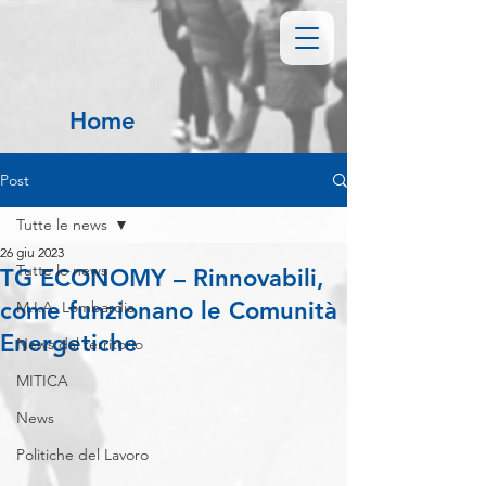
Home
Post
Tutte le news
26 giu 2023
Tutte le news
TG ECONOMY – Rinnovabili,
come funzionano le Comunità
M.I.A. Lombardia
Energetiche
News dal territorio
MITICA
News
Politiche del Lavoro