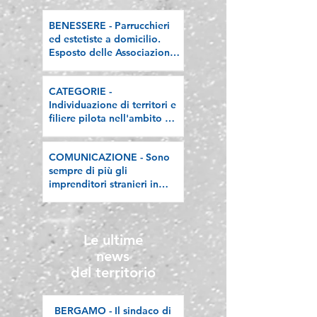
BENESSERE - Parrucchieri
ed estetiste a domicilio.
Esposto delle Associazioni
artigiane lombarde: "Le
regole valgano per tutti"
CATEGORIE -
Individuazione di territori e
filiere pilota nell'ambito del
"Programma V.E.R.A. –
Ecodesign etico e
COMUNICAZIONE - Sono
valorizzazione delle filiere
sempre di più gli
artigiane"
imprenditori stranieri in
Lombardia, la nostra
riflessione sulla stampa
Le ultime
news
del territorio
BERGAMO - Il sindaco di