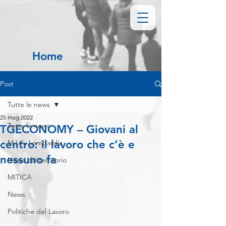
Home
Post
Tutte le news
25 mag 2022
Tutte le news
TGECONOMY – Giovani al
centro: il lavoro che c’è e
M.I.A. Lombardia
nessuno fa
News dal territorio
MITICA
News
Politiche del Lavoro