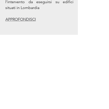
l’intervento da eseguirsi su edifici 
situati in Lombardia
APPROFONDISCI
Avanti
Indietro
Confartigianato Imprese
Lombardia
Viale Vittorio Veneto 16/a
-
20124 MILANO
tel.
+39.02.2023251
- fax
+39.02.2043502
- C.F.