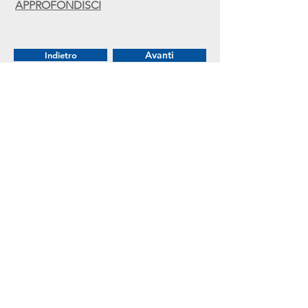
APPROFONDISCI
Avanti
Indietro
Confartigianato Imprese
Lombardia
Viale Vittorio Veneto 16/a
-
20124 MILANO
tel.
+39.02.2023251
- fax
+39.02.2043502
- C.F.
80154990156
-
info@confartigianato-
lombardia.it