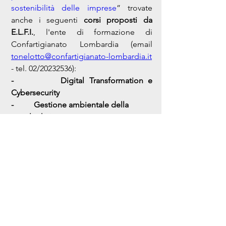
sostenibilità delle imprese
” trovate 
anche i seguenti 
corsi proposti da 
E.L.F.I.
, l'ente di formazione di 
Confartigianato Lombardia (email
tonelotto@confartigianato-lombardia.it
- tel. 02/20232536)
:
-          Digital Transformation e 
Cybersecurity
-          Gestione ambientale della 
supply chain
-          L’Economia circolare e le 4 R: 
Ridurre, Riciclare, Riutilizzare, 
Recuperare
APPROFONDISCI