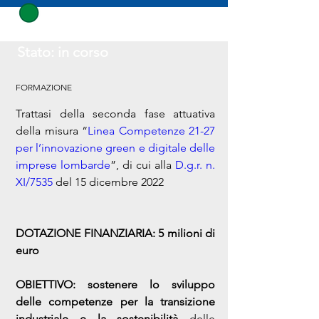
Stato: in corso
FORMAZIONE
Trattasi della 
seconda fase attuativa 
della 
misura 
“
Linea Competenze 21-27 
per l’innovazione green e digitale delle 
imprese lombarde
”, di cui alla
D.g.r. n. 
XI/7535
 del 15 dicembre 2022
DOTAZIONE FINANZIARIA: 5 milioni di 
euro
OBIETTIVO:
sostenere lo sviluppo 
delle competenze per la transizione 
industriale e la sostenibilità 
delle 