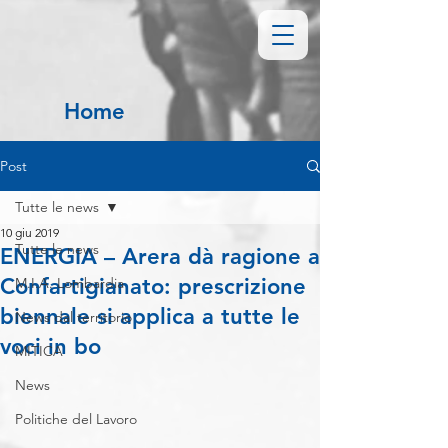
Home
Post
Tutte le news
10 giu 2019
Tutte le news
ENERGIA – Arera dà ragione a
Confartigianato: prescrizione
M.I.A. Lombardia
biennale si applica a tutte le
News dal territorio
voci in bo
MITICA
News
Politiche del Lavoro