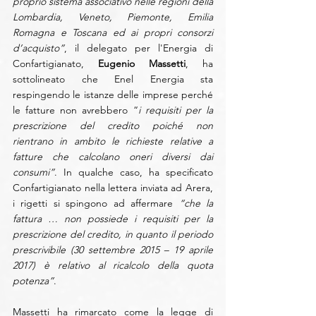
proprio sistema associativo nelle regioni della 
Lombardia, Veneto, Piemonte, Emilia 
Romagna e Toscana ed ai propri consorzi 
d’acquisto”
, il delegato per l'Energia di 
Confartigianato, 
Eugenio Massetti
, ha 
sottolineato che Enel Energia sta 
respingendo le istanze delle imprese perché 
le fatture non avrebbero “
i requisiti per la 
prescrizione del credito poiché non 
rientrano in ambito le richieste relative a 
fatture che calcolano oneri diversi dai 
consumi”
. In qualche caso, ha specificato 
Confartigianato nella lettera inviata ad Arera, 
i rigetti si spingono ad affermare 
“che la 
fattura … non possiede i requisiti per la 
prescrizione del credito, in quanto il periodo 
prescrivibile (30 settembre 2015 – 19 aprile 
2017) è relativo al ricalcolo della quota 
potenza”
.
Massetti ha rimarcato come la legge di 