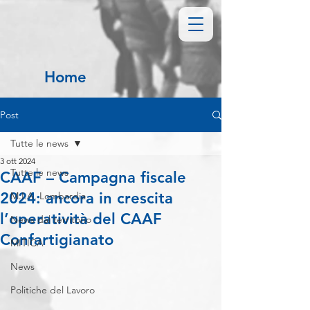
Home
Post
Tutte le news
3 ott 2024
Tutte le news
CAAF – Campagna fiscale
2024: ancora in crescita
M.I.A. Lombardia
l’operatività del CAAF
News dal territorio
Confartigianato
MITICA
News
Politiche del Lavoro