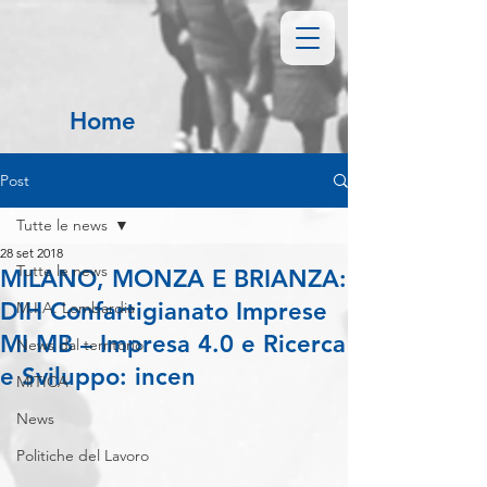
Home
Post
Tutte le news
28 set 2018
Tutte le news
MILANO, MONZA E BRIANZA:
DIH Confartigianato Imprese
M.I.A. Lombardia
MI MB – Impresa 4.0 e Ricerca
News dal territorio
e Sviluppo: incen
MITICA
News
Politiche del Lavoro