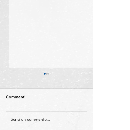
Commenti
Scrivi un commento...
COMO - Protocollo di
BERGAMO -
legalità: un'alleanza tra
Confartigianato