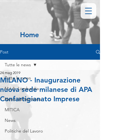
Home
Post
Tutte le news
24 mag 2019
Tutte le news
MILANO - Inaugurazione
nuova sede milanese di APA
M.I.A. Lombardia
Confartigianato Imprese
News dal territorio
MITICA
News
Politiche del Lavoro