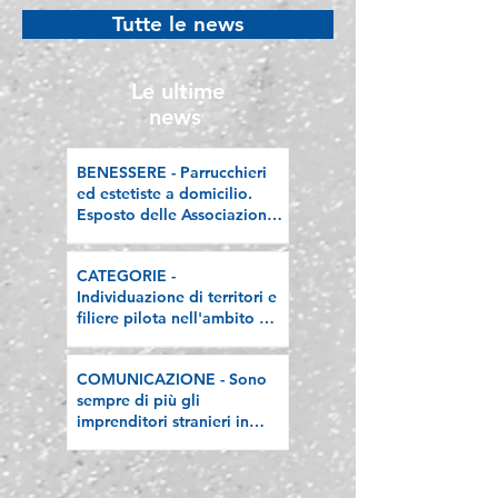
difendere l'economia
Welfare Champi
Tutte le news
“sana”
premiata a Rom
l’attestato Welf
PMI 2026
Le ultime
news
BENESSERE - Parrucchieri
ed estetiste a domicilio.
Esposto delle Associazioni
artigiane lombarde: "Le
regole valgano per tutti"
CATEGORIE -
Individuazione di territori e
filiere pilota nell'ambito del
"Programma V.E.R.A. –
Ecodesign etico e
COMUNICAZIONE - Sono
valorizzazione delle filiere
sempre di più gli
artigiane"
imprenditori stranieri in
Lombardia, la nostra
riflessione sulla stampa