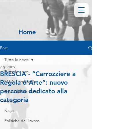
Home
Post
Tutte le news
7 giu 2019
Tutte le news
BRESCIA - “Carrozziere a
Regola d’Arte”: nuovo
M.I.A. Lombardia
percorso dedicato alla
News dal territorio
categoria
MITICA
News
Politiche del Lavoro