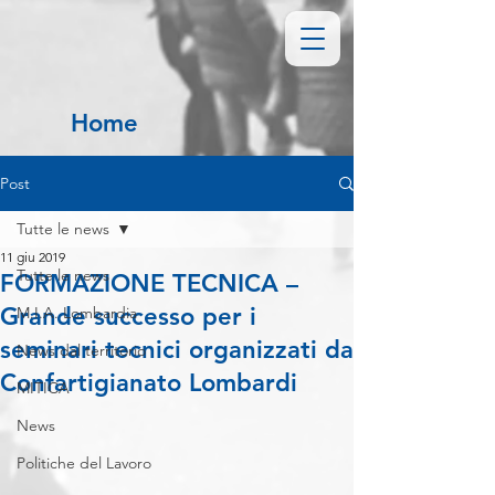
Home
Post
Tutte le news
11 giu 2019
Tutte le news
FORMAZIONE TECNICA –
Grande successo per i
M.I.A. Lombardia
seminari tecnici organizzati da
News dal territorio
Confartigianato Lombardi
MITICA
News
Politiche del Lavoro