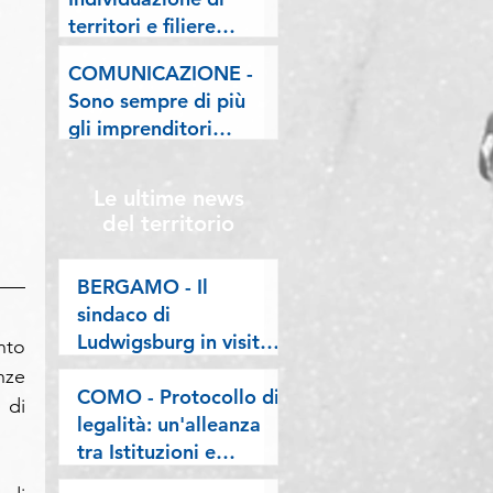
lombarde: "Le regole
territori e filiere
valgano per tutti"
pilota nell'ambito del
COMUNICAZIONE -
"Programma V.E.R.A.
Sono sempre di più
– Ecodesign etico e
gli imprenditori
valorizzazione delle
stranieri in
filiere artigiane"
Lombardia, la nostra
Le ultime news
riflessione sulla
del territorio
stampa
BERGAMO - Il
sindaco di
Ludwigsburg in visita
to 
a Confartigianato
ze 
Bergamo: si rafforza
COMO - Protocollo di
di 
una collaborazione
legalità: un'alleanza
lunga oltre vent’anni
tra Istituzioni e
imprese per difendere