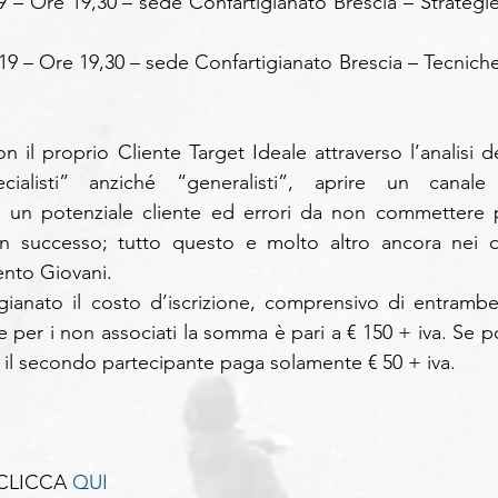
 – Ore 19,30 – sede Confartigianato Brescia – Strategie 
9 – Ore 19,30 – sede Confartigianato Brescia – Tecniche 
 il proprio Cliente Target Ideale attraverso l’analisi del
ialisti” anziché “generalisti”, aprire un canale 
 un potenziale cliente ed errori da non commettere p
n successo; tutto questo e molto altro ancora nei d
ento Giovani.
igianato il costo d’iscrizione, comprensivo di entrambe 
e per i non associati la somma è pari a € 150 + iva. Se por
 il secondo partecipante paga solamente € 50 + iva.
CLICCA 
QUI