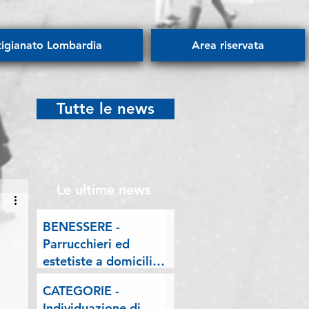
tigianato Lombardia
Area riservata
Tutte le news
Le ultime news
BENESSERE -
Parrucchieri ed
estetiste a domicilio.
Esposto delle
CATEGORIE -
Associazioni artigiane
Individuazione di