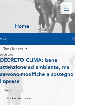
Home
Post
Tutte le news
30 ott 2019
Tutte le news
DECRETO CLIMA: bene
attenzione ad ambiente, ma
M.I.A. Lombardia
servono modifiche a sostegno
News dal territorio
imprese
MITICA
News
Politiche del Lavoro