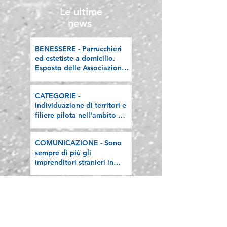
PMI 2026
Le ultime
news
BENESSERE - Parrucchieri
ed estetiste a domicilio.
Esposto delle Associazioni
artigiane lombarde: "Le
regole valgano per tutti"
CATEGORIE -
Individuazione di territori e
filiere pilota nell'ambito del
"Programma V.E.R.A. –
Ecodesign etico e
COMUNICAZIONE - Sono
valorizzazione delle filiere
sempre di più gli
artigiane"
imprenditori stranieri in
Lombardia, la nostra
riflessione sulla stampa
Le ultime
news
del territorio