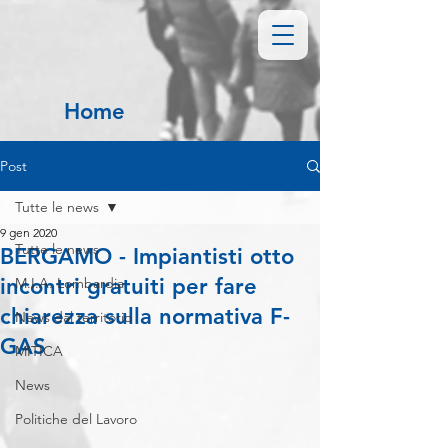
Home
Post
Tutte le news
9 gen 2020
Tutte le news
BERGAMO - Impiantisti otto
incontri gratuiti per fare
M.I.A. Lombardia
chiarezza sulla normativa F-
News dal territorio
GAS
MITICA
News
Politiche del Lavoro