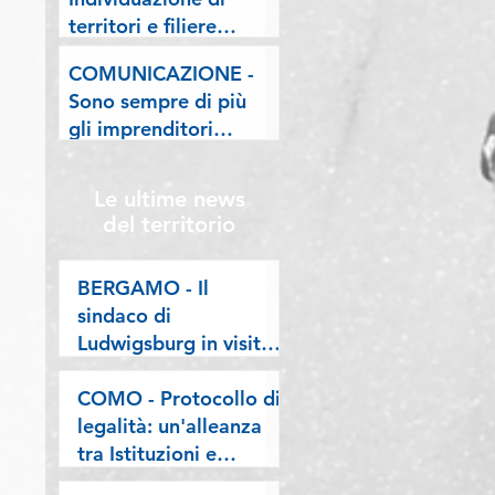
lombarde: "Le regole
territori e filiere
valgano per tutti"
pilota nell'ambito del
COMUNICAZIONE -
"Programma V.E.R.A.
Sono sempre di più
– Ecodesign etico e
gli imprenditori
valorizzazione delle
stranieri in
filiere artigiane"
Lombardia, la nostra
Le ultime news
riflessione sulla
del territorio
stampa
BERGAMO - Il
sindaco di
Ludwigsburg in visita
a Confartigianato
Bergamo: si rafforza
COMO - Protocollo di
una collaborazione
legalità: un'alleanza
lunga oltre vent’anni
tra Istituzioni e
imprese per difendere