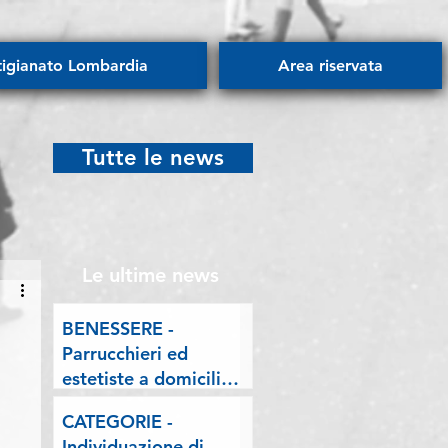
tigianato Lombardia
Area riservata
Tutte le news
Le ultime news
BENESSERE -
Parrucchieri ed
estetiste a domicilio.
Esposto delle
CATEGORIE -
Associazioni artigiane
Individuazione di