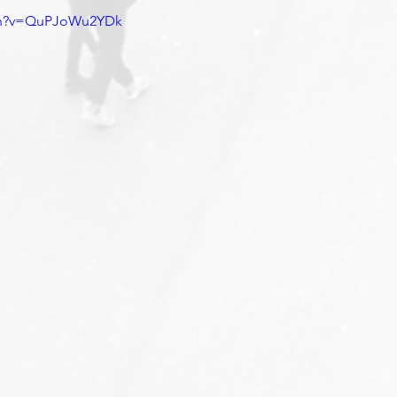
tch?v=QuPJoWu2YDk