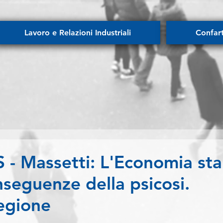
Lavoro e Relazioni Industriali
Confar
 Massetti: L'Economia sta
seguenze della psicosi.
egione