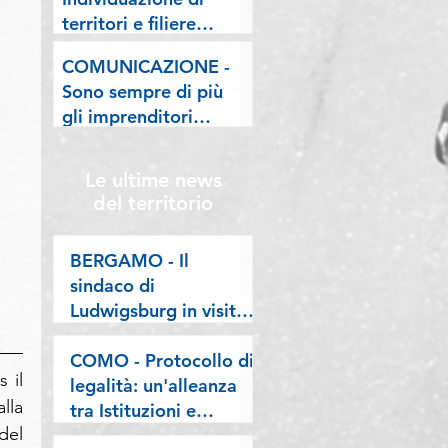
lombarde: "Le regole
territori e filiere
valgano per tutti"
pilota nell'ambito del
COMUNICAZIONE -
"Programma V.E.R.A.
Sono sempre di più
– Ecodesign etico e
gli imprenditori
valorizzazione delle
stranieri in
filiere artigiane"
Lombardia, la nostra
Le ultime news
riflessione sulla
del territorio
stampa
BERGAMO - Il
sindaco di
Ludwigsburg in visita
a Confartigianato
Bergamo: si rafforza
COMO - Protocollo di
il 
una collaborazione
legalità: un'alleanza
la 
lunga oltre vent’anni
tra Istituzioni e
el 
imprese per difendere