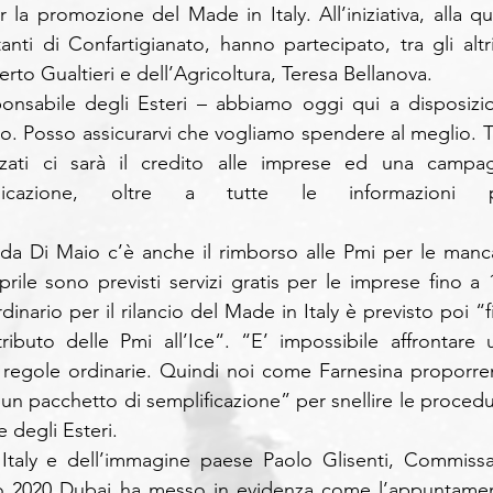
 la promozione del Made in Italy. All’iniziativa, alla qua
nti di Confartigianato, hanno partecipato, tra gli altri, 
rto Gualtieri e dell’Agricoltura, Teresa Bellanova.
ponsabile degli Esteri – abbiamo oggi qui a disposizio
ro. Posso assicurarvi che vogliamo spendere al meglio. Tra
zzati ci sarà il credito alle imprese ed una campag
nicazione, oltre a tutte le informazioni p
te da Di Maio c’è anche il rimborso alle Pmi per le manca
prile sono previsti servizi gratis per le imprese fino a 1
inario per il rilancio del Made in Italy è previsto poi “fi
ibuto delle Pmi all’Ice“. “E’ impossibile affrontare u
n regole ordinarie. Quindi noi come Farnesina proporre
n pacchetto di semplificazione” per snellire le procedur
e degli Esteri.
 Italy e dell’immagine paese Paolo Glisenti, Commissar
xpo 2020 Dubai ha messo in evidenza come l’appuntamen