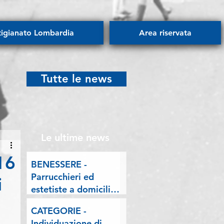
tigianato Lombardia
Area riservata
Tutte le news
Le ultime news
16
BENESSERE -
Parrucchieri ed
i
estetiste a domicilio.
Esposto delle
CATEGORIE -
Associazioni artigiane
Individuazione di