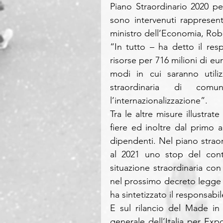
Piano Straordinario 2020 per
sono intervenuti rappresenta
ministro dell’Economia, Robe
“In tutto – ha detto il res
risorse per 716 milioni di eu
modi in cui saranno utili
straordinaria di comu
l’internazionalizzazione”.
Tra le altre misure illustra
fiere ed inoltre dal primo a
dipendenti. Nel piano straord
al 2021 uno stop del contr
situazione straordinaria co
nel prossimo decreto legge u
ha sintetizzato il responsabil
E sul rilancio del Made in
generale dell’Italia per E