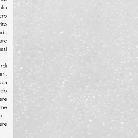
ia 
ro 
to 
i, 
re 
si 
di 
i, 
ca 
do 
re 
me 
 – 
re 