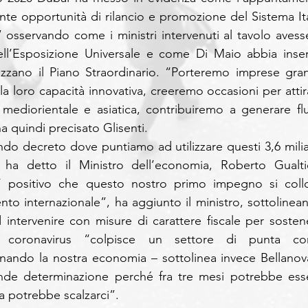
nte opportunità di rilancio e promozione del Sistema Ital
 osservando come i ministri intervenuti al tavolo avesse
ell’Esposizione Universale e come Di Maio abbia inseri
rizzano il Piano Straordinario. “Porteremo imprese grand
a loro capacità innovativa, creeremo occasioni per attira
 mediorientale e asiatica, contribuiremo a generare flus
ha quindi precisato Glisenti.
ndo decreto dove puntiamo ad utilizzare questi 3,6 miliar
ha detto il Ministro dell’economia, Roberto Gualtier
’ positivo che questo nostro primo impegno si collo
nto internazionale”, ha aggiunto il ministro, sottolinean
 intervenire con misure di carattere fiscale per sostene
a coronavirus “colpisce un settore di punta co
ainando la nostra economia – sottolinea invece Bellanova
de determinazione perché fra tre mesi potrebbe esse
a potrebbe scalzarci”.