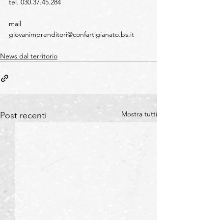
tel. 030.37.45.284
mail  
giovanimprenditori@confartigianato.bs.it
News dal territorio
Mostra tutti
Post recenti