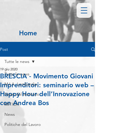
Home
Post
Tutte le news
19 giu 2020
Tutte le news
BRESCIA - Movimento Giovani
Imprenditori: seminario web –
M.I.A. Lombardia
Happy Hour dell’Innovazione
News dal territorio
con Andrea Bos
MITICA
News
Politiche del Lavoro