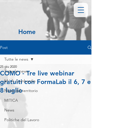
Home
Post
Tutte le news
25 giu 2020
Tutte le news
COMO - Tre live webinar
gratuiti con FormaLab il 6, 7 e
M.I.A. Lombardia
8 luglio
News dal territorio
MITICA
News
Politiche del Lavoro