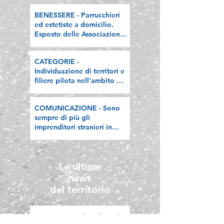
BENESSERE - Parrucchieri
ed estetiste a domicilio.
Esposto delle Associazioni
artigiane lombarde: "Le
regole valgano per tutti"
CATEGORIE -
Individuazione di territori e
filiere pilota nell'ambito del
"Programma V.E.R.A. –
Ecodesign etico e
COMUNICAZIONE - Sono
valorizzazione delle filiere
sempre di più gli
artigiane"
imprenditori stranieri in
Lombardia, la nostra
riflessione sulla stampa
Le ultime
news
del territorio
BERGAMO - Il sindaco di