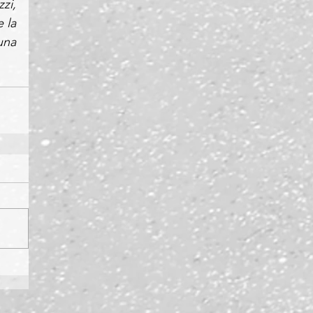
i, 
la 
na 