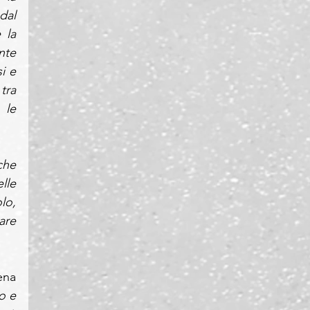
al 
la 
te 
 e 
ra 
le 
che 
le 
o, 
re 
na 
 e 