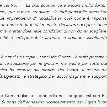
l centro.
   La crisi economica è ancora molto forte, d
se, per questo crediamo sia indispensabile agevolare 
e imprenditrici di riqualificarsi, così come è importan
no rimaste fuori dal mercato del lavoro di riposizionarsi
mia, mettendole nelle condizioni di non dover scegliere t
rché è indispensabile lavorare in squadra ascoltando 
o è ormai un’utopia – 
conclude Ghezzi
 - è reale pensare 
l’unica soluzione per le giovani, ma anche per tutte quel
ica ha escluso dal mondo del lavoro. Il nostro ruol
fartigianato, è strategico per accompagnare e supporta
te Confartigianato Lombardia nel congratularsi con Ele
“
Si tratta dell’ennesimo riconoscimento per il gran lavoro