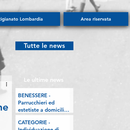
tigianato Lombardia
Area riservata
Tutte le news
Le ultime news
BENESSERE -
Parrucchieri ed
ne
estetiste a domicilio.
Esposto delle
CATEGORIE -
Associazioni artigiane
Individuazione di