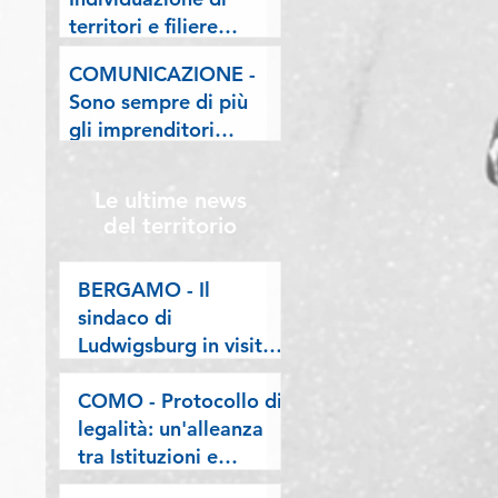
lombarde: "Le regole
territori e filiere
valgano per tutti"
pilota nell'ambito del
COMUNICAZIONE -
"Programma V.E.R.A.
Sono sempre di più
– Ecodesign etico e
gli imprenditori
valorizzazione delle
stranieri in
filiere artigiane"
Lombardia, la nostra
Le ultime news
riflessione sulla
del territorio
stampa
BERGAMO - Il
sindaco di
Ludwigsburg in visita
a Confartigianato
Bergamo: si rafforza
COMO - Protocollo di
una collaborazione
legalità: un'alleanza
lunga oltre vent’anni
tra Istituzioni e
imprese per difendere