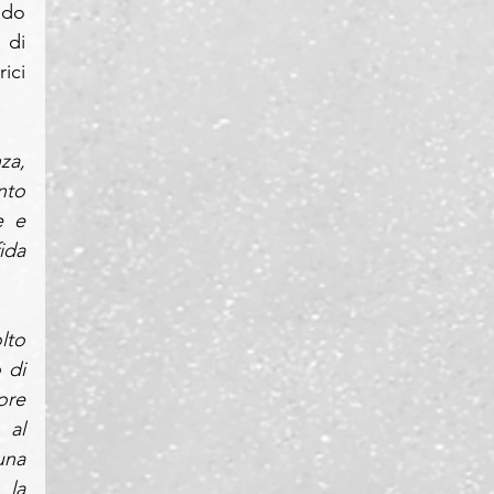
do 
di 
ici 
a, 
to 
 e 
da 
lto 
di 
re 
al 
na 
la 