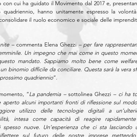
o con cui ha guidato il Movimento dal 2017 e, presentan
 quadriennio, hanno unitamente espresso la volontà 
r consolidare il ruolo economico e sociale delle imprenditr
nite – 
commenta Elena Ghezzi 
– per fare rappresentanz
 femminile. Un impegno che mai come in questo momen
 questo mandato. Sappiamo molto bene come welfare
n binomio difficile da conciliare. Questa sarà la vera sfi
 prossimo quadriennio
”. 
l momento, “
La pandemia – 
sottolinea Ghezzi 
– ci ha to
aperto alcuni importanti fronti di riflessione sul modo 
ore utilizzo delle tecnologie digitali a un’ulterio
ibilità, intesa come capacità di reagire rapidamente 
 spesso nuove. Un’esperienza che ci sta lasciando u
flettere sul futuro delle nostre imprese mettendo 