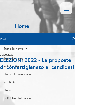
Home
Post
Tutte le news
9 ago 2022
Tutte le news
ELEZIONI 2022 - Le proposte
di confartigianato ai candidati
M.I.A. Lombardia
News dal territorio
MITICA
News
Politiche del Lavoro