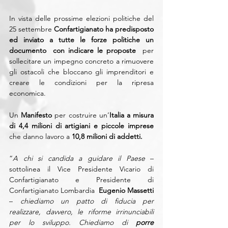
In vista delle prossime elezioni politiche del 
25 settembre 
Confartigianato ha predisposto 
ed inviato a tutte le forze politiche un 
documento  con indicare le proposte 
 per 
sollecitare un impegno concreto a rimuovere 
gli ostacoli che bloccano gli imprenditori e 
creare le condizioni per la ripresa 
economica.
Un 
Manifesto
 per costruire un’
Italia a misura 
di 4,4 milioni di artigiani e piccole imprese
che danno lavoro a 
10,8 milioni di addetti.
“
A chi si candida a guidare il Paese
 – 
sottolinea il Vice Presidente Vicario di 
Confartigianato e Presidente di 
Confartigianato Lombardia  
Eugenio Massetti
– 
chiediamo un patto di fiducia per 
realizzare, davvero, le riforme irrinunciabili 
per lo sviluppo. Chiediamo di
 porre 