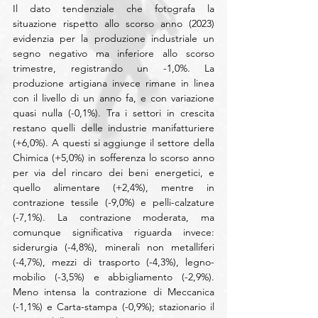
Il dato tendenziale che fotografa la 
situazione rispetto allo scorso anno (2023) 
evidenzia per la produzione industriale un 
segno negativo ma inferiore allo scorso 
trimestre, registrando un -1,0%. La 
produzione artigiana invece rimane in linea 
con il livello di un anno fa, e con variazione 
quasi nulla (-0,1%). Tra i settori in crescita 
restano quelli delle industrie manifatturiere 
(+6,0%). A questi si aggiunge il settore della 
Chimica (+5,0%) in sofferenza lo scorso anno 
per via del rincaro dei beni energetici, e 
quello alimentare (+2,4%), mentre in 
contrazione tessile (-9,0%) e pelli-calzature 
(-7,1%). La contrazione moderata, ma 
comunque significativa riguarda invece: 
siderurgia (-4,8%), minerali non metalliferi 
(-4,7%), mezzi di trasporto (-4,3%), legno-
mobilio (-3,5%) e abbigliamento (-2,9%). 
Meno intensa la contrazione di Meccanica 
(-1,1%) e Carta-stampa (-0,9%); stazionario il 