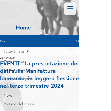
Home
Post
Tutte le news
25 nov 2024
Tutte le news
EVENTI - La presentazione dei
dati sulla Manifattura
M.I.A. Lombardia
lombarda, in leggera flessione
News dal territorio
nel terzo trimestre 2024
MITICA
News
Politiche del Lavoro