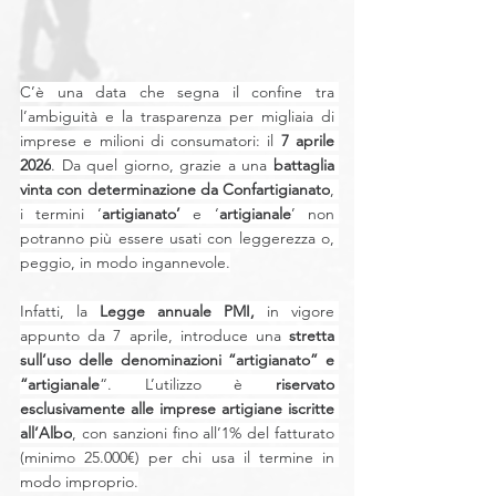
C’è una data che segna il confine tra 
l’ambiguità e la trasparenza per migliaia di 
imprese e milioni di consumatori: il 
7 aprile 
2026
. Da quel giorno, grazie a una
 battaglia 
vinta con determinazione da Confartigianato
, 
i termini ‘
artigianato’
 e ‘
artigianale
’ non 
potranno più essere usati con leggerezza o, 
peggio, in modo ingannevole.
Infatti, la
 Legge annuale PMI,
 in vigore 
appunto da 7 aprile, introduce una 
stretta 
sull’uso delle denominazioni “artigianato” e 
“artigianale
“. L’utilizzo è 
riservato 
esclusivamente alle imprese artigiane iscritte 
all’Albo
, con sanzioni fino all’1% del fatturato 
(minimo 25.000€) per chi usa il termine in 
modo improprio.