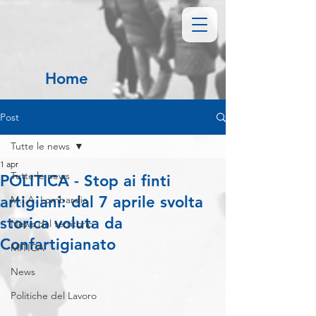
Home
Post
Tutte le news
1 apr
Tutte le news
POLITICA - Stop ai finti
artigiani: dal 7 aprile svolta
M.I.A. Lombardia
storica voluta da
News dal territorio
Confartigianato
MITICA
News
Politiche del Lavoro