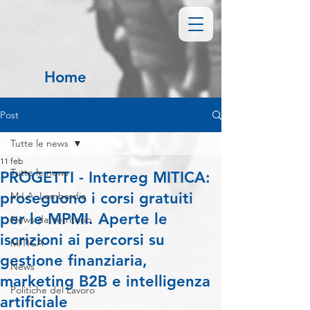
Home
Post
Tutte le news
11 feb
Tutte le news
PROGETTI - Interreg MITICA:
proseguono i corsi gratuiti
M.I.A. Lombardia
per le MPMI. Aperte le
News dal territorio
iscrizioni ai percorsi su
MITICA
gestione finanziaria,
News
marketing B2B e intelligenza
Politiche del Lavoro
artificiale