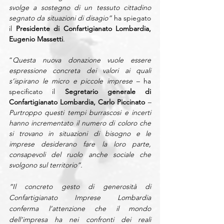
svolge a sostegno di un tessuto cittadino 
segnato da situazioni di disagio” 
ha spiegato 
il 
Presidente di Confartigianato Lombardia, 
Eugenio Massetti
.
“
Questa nuova donazione vuole essere 
espressione concreta dei valori ai quali 
s’ispirano le micro e piccole imprese – 
ha 
specificato il 
Segretario generale di 
Confartigianato Lombardia, Carlo Piccinato
– 
Purtroppo questi tempi burrascosi e incerti 
hanno incrementato il numero di coloro che 
si trovano in situazioni di bisogno e le 
imprese desiderano fare la loro parte, 
consapevoli del ruolo anche sociale che 
svolgono sul territorio”.
“Il concreto gesto di generosità di 
Confartigianato Imprese Lombardia 
conferma l’attenzione che il mondo 
dell’impresa ha nei confronti dei reali 