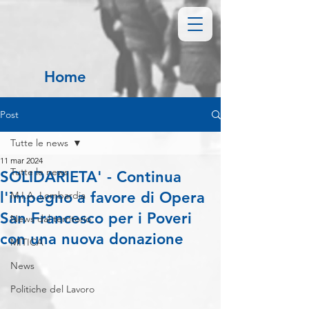
Home
Post
Tutte le news
11 mar 2024
Tutte le news
SOLIDARIETA' - Continua
l'impegno a favore di Opera
M.I.A. Lombardia
San Francesco per i Poveri
News dal territorio
con una nuova donazione
MITICA
News
Politiche del Lavoro