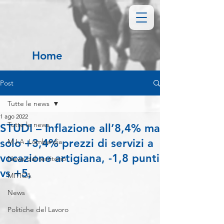
Home
Post
Tutte le news
1 ago 2022
Tutte le news
STUDI – Inflazione all’8,4% ma
solo +3,4% prezzi di servizi a
M.I.A. Lombardia
vocazione artigiana, -1,8 punti
News dal territorio
vs +5,
MITICA
News
Politiche del Lavoro