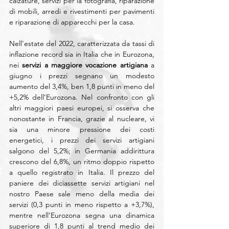
calzature, servizi per la fotografia, riparazione 
di mobili, arredi e rivestimenti per pavimenti 
e riparazione di apparecchi per la casa.
Nell’estate del 2022, caratterizzata da tassi di 
inflazione record sia in Italia che in Eurozona, 
nei 
servizi a maggiore vocazione artigiana
 a 
giugno i prezzi segnano un modesto 
aumento del 3,4%, ben 1,8 punti in meno del 
+5,2% dell’Eurozona. Nel confronto con gli 
altri maggiori paesi europei, si osserva che 
nonostante in Francia, grazie al nucleare, vi 
sia una minore pressione dei costi 
energetici, i prezzi dei servizi artigiani 
salgono del 5,2%; in Germania addirittura 
crescono del 6,8%, un ritmo doppio rispetto 
a quello registrato in Italia. Il prezzo del 
paniere dei diciassette servizi artigiani nel 
nostro Paese sale meno della media dei 
servizi (0,3 punti in meno rispetto a +3,7%), 
mentre nell’Eurozona segna una dinamica 
superiore di 1,8 punti al trend medio dei 