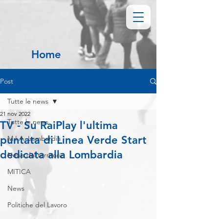
Home
Post
Tutte le news
21 nov 2022
Tutte le news
TV - Su RaiPlay l'ultima
puntata di Linea Verde Start
M.I.A. Lombardia
dedicata alla Lombardia
News dal territorio
MITICA
News
Politiche del Lavoro