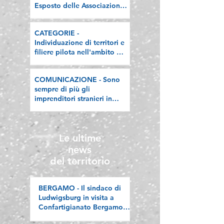
Esposto delle Associazioni
artigiane lombarde: "Le
regole valgano per tutti"
CATEGORIE -
Individuazione di territori e
filiere pilota nell'ambito del
"Programma V.E.R.A. –
Ecodesign etico e
COMUNICAZIONE - Sono
valorizzazione delle filiere
sempre di più gli
artigiane"
imprenditori stranieri in
Lombardia, la nostra
riflessione sulla stampa
Le ultime
news
del territorio
BERGAMO - Il sindaco di
Ludwigsburg in visita a
Confartigianato Bergamo:
si rafforza una