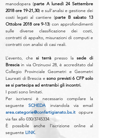
manodopera (
parte A lunedì 24 Settembre 
2018 ore 19-21,30
) e sull’analisi e gestione dei 
costi legati al cantiere (
parte B sabato 13 
Ottobre 2018 ore 9-13
) con approfondimenti 
sulle diverse classificazione dei costi, 
contratti di appalto, misurazioni di computi e 
contratti con analisi di casi reali. 
L’evento, che 
si terrà
 presso la 
sede di 
Brescia
 in via Orzinuovi 28, è accreditato dal 
Collegio Provinciale Geometri e Geometri 
Laureati di Brescia e 
sono previsti 6 CFP solo 
se si partecipa ad entrambi gli incontri. 
I posti sono limitati. 
Per iscriversi è necessario compilare la 
seguente 
SCHEDA
 inviandola via email 
area.categorie@confartigianato.bs.it
 oppure 
via fax allo 030/3745334. 
È possibile anche l’iscrizione online al 
seguente 
LINK
. 