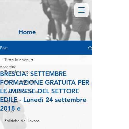
Home
Post
Tutte le news
2 ago 2018
Tutte le news
BRESCIA: SETTEMBRE
FORMAZIONE GRATUITA PER
M.I.A. Lombardia
LE IMPRESE DEL SETTORE
News dal territorio
EDILE - Lunedì 24 settembre
MITICA
2018 e
News
Politiche del Lavoro