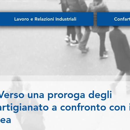
Lavoro e Relazioni Industriali
Confar
rso una proroga degli
artigianato a confronto con i
nea