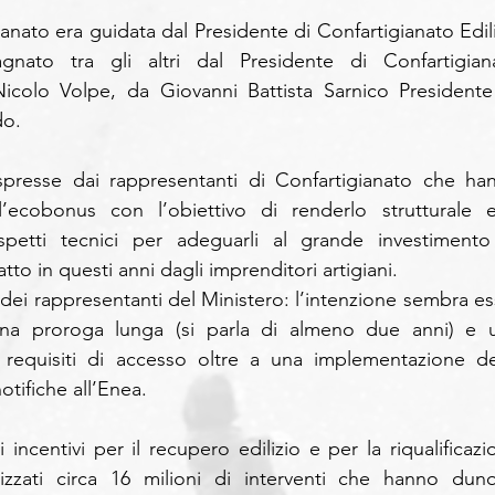
anato era guidata dal Presidente di Confartigianato Ediliz
nato tra gli altri dal Presidente di Confartigiana
icolo Volpe, da Giovanni Battista Sarnico Presidente 
do.
presse dai rappresentanti di Confartigianato che han
l’ecobonus con l’obiettivo di renderlo strutturale e 
petti tecnici per adeguarli al grande investimento 
tto in questi anni dagli imprenditori artigiani.
 dei rappresentanti del Ministero: l’intenzione sembra ess
na proroga lunga (si parla di almeno due anni) e u
i requisiti di accesso oltre a una implementazione deg
otifiche all’Enea.
 incentivi per il recupero edilizio e per la riqualificazio
lizzati circa 16 milioni di interventi che hanno dunq