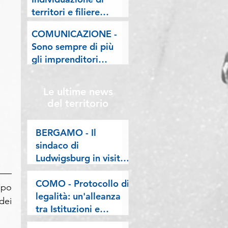
lombarde: "Le regole
territori e filiere
valgano per tutti"
pilota nell'ambito del
COMUNICAZIONE -
"Programma V.E.R.A.
Sono sempre di più
– Ecodesign etico e
gli imprenditori
valorizzazione delle
stranieri in
filiere artigiane"
Lombardia, la nostra
Le ultime news
riflessione sulla
del territorio
stampa
BERGAMO - Il
sindaco di
Ludwigsburg in visita
a Confartigianato
Bergamo: si rafforza
COMO - Protocollo di
po 
una collaborazione
legalità: un'alleanza
ei 
lunga oltre vent’anni
tra Istituzioni e
imprese per difendere