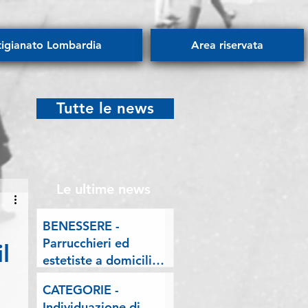
tigianato Lombardia
Area riservata
Tutte le news
Le ultime news
BENESSERE -
Parrucchieri ed
l
estetiste a domicilio.
Esposto delle
CATEGORIE -
Associazioni artigiane
Individuazione di