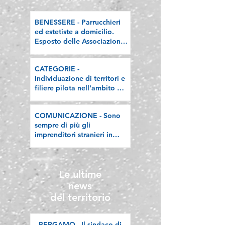
BENESSERE - Parrucchieri
ed estetiste a domicilio.
Esposto delle Associazioni
artigiane lombarde: "Le
regole valgano per tutti"
CATEGORIE -
Individuazione di territori e
filiere pilota nell'ambito del
"Programma V.E.R.A. –
Ecodesign etico e
COMUNICAZIONE - Sono
valorizzazione delle filiere
sempre di più gli
artigiane"
imprenditori stranieri in
Lombardia, la nostra
riflessione sulla stampa
Le ultime
news
del territorio
BERGAMO - Il sindaco di