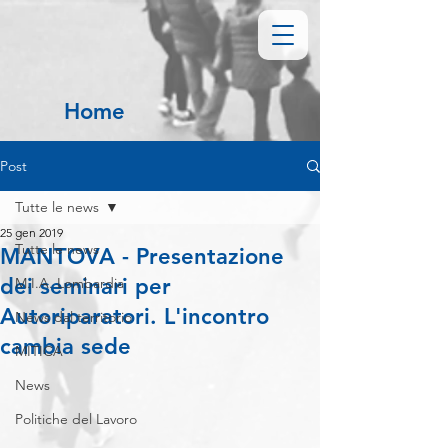
Home
Post
Tutte le news
25 gen 2019
Tutte le news
MANTOVA - Presentazione
dei seminari per
M.I.A. Lombardia
Autoriparatori. L'incontro
News dal territorio
cambia sede
MITICA
News
Politiche del Lavoro