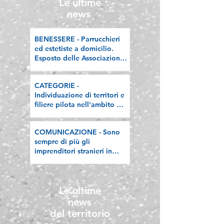
Le ultime
news
BENESSERE - Parrucchieri
ed estetiste a domicilio.
Esposto delle Associazioni
artigiane lombarde: "Le
regole valgano per tutti"
CATEGORIE -
Individuazione di territori e
filiere pilota nell'ambito del
"Programma V.E.R.A. –
Ecodesign etico e
COMUNICAZIONE - Sono
valorizzazione delle filiere
sempre di più gli
artigiane"
imprenditori stranieri in
Lombardia, la nostra
riflessione sulla stampa
Le ultime
news
del territorio