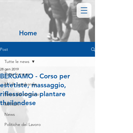
Home
Post
Tutte le news
28 gen 2019
Tutte le news
BERGAMO - Corso per
estetiste, massaggio,
M.I.A. Lombardia
riflessologia plantare
News dal territorio
thailandese
MITICA
News
Politiche del Lavoro