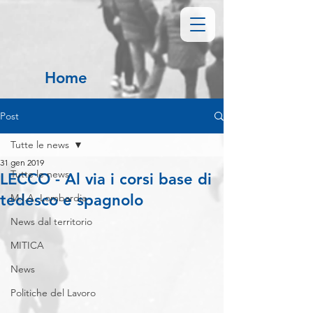
Home
Post
Tutte le news
31 gen 2019
Tutte le news
LECCO - Al via i corsi base di
tedesco e spagnolo
M.I.A. Lombardia
News dal territorio
MITICA
News
Politiche del Lavoro