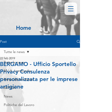
Home
Post
Tutte le news
22 feb 2019
Tutte le news
BERGAMO - Ufficio Sportello
Privacy Consulenza
M.I.A. Lombardia
personalizzata per le imprese
News dal territorio
artigiane
MITICA
News
Politiche del Lavoro