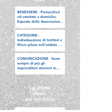
BENESSERE - Parrucchieri
ed estetiste a domicilio.
Esposto delle Associazioni
artigiane lombarde: "Le
regole valgano per tutti"
CATEGORIE -
Individuazione di territori e
filiere pilota nell'ambito del
"Programma V.E.R.A. –
Ecodesign etico e
COMUNICAZIONE - Sono
valorizzazione delle filiere
sempre di più gli
artigiane"
imprenditori stranieri in
Lombardia, la nostra
riflessione sulla stampa
Le ultime
news
del territorio