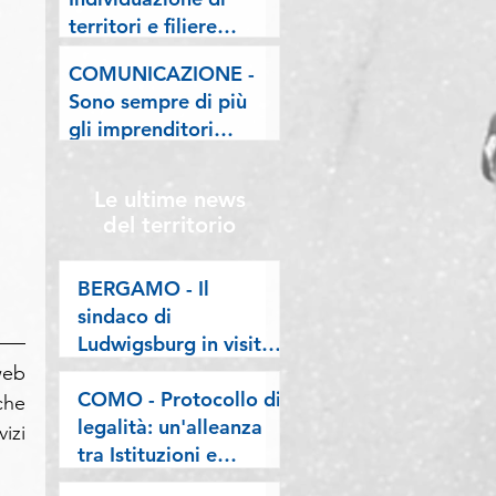
lombarde: "Le regole
territori e filiere
valgano per tutti"
pilota nell'ambito del
COMUNICAZIONE -
"Programma V.E.R.A.
Sono sempre di più
– Ecodesign etico e
gli imprenditori
valorizzazione delle
stranieri in
filiere artigiane"
Lombardia, la nostra
Le ultime news
riflessione sulla
del territorio
stampa
BERGAMO - Il
sindaco di
Ludwigsburg in visita
a Confartigianato
eb 
Bergamo: si rafforza
COMO - Protocollo di
he 
una collaborazione
legalità: un'alleanza
zi 
lunga oltre vent’anni
tra Istituzioni e
imprese per difendere