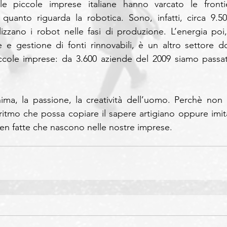
e piccole imprese italiane hanno varcato le frontie
quanto riguarda la robotica. Sono, infatti, circa 9.500
lizzano i robot nelle fasi di produzione. L’energia poi, 
e e gestione di fonti rinnovabili, è un altro settore do
ccole imprese: da 3.600 aziende del 2009 siamo passati
ima, la passione, la creatività dell’uomo. Perchè non c
goritmo che possa copiare il sapere artigiano oppure imita
 ben fatte che nascono nelle nostre imprese.