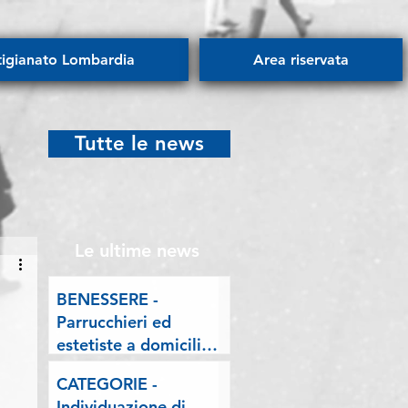
tigianato Lombardia
Area riservata
Tutte le news
Le ultime news
BENESSERE -
Parrucchieri ed
estetiste a domicilio.
Esposto delle
CATEGORIE -
Associazioni artigiane
Individuazione di