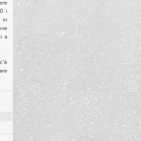
re 
 i 
in 
ve 
 a 
’è 
re 