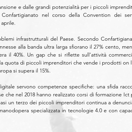
sione e dalle grandi potenzialità per i piccoli imprendito
Confartigianato nel corso della Convention dei servi
 aprile.
blemi infrastrutturali del Paese. Secondo Confartigianat
connesse alla banda ultra larga sfiorano il 27% cento, ment
a il 40%. Un gap che si riflette sull’attività commercia
 la quota di piccoli imprenditori che vende i prodotti on l
ropa si supera il 15%.
igitale servono competenze specifiche: una sfida raccol
e che nel 2018 hanno realizzato corsi di formazione Ict p
uasi un terzo dei piccoli imprenditori continua a denuncia
 manodopera specializzata in tecnologie 4.0 e con capaci