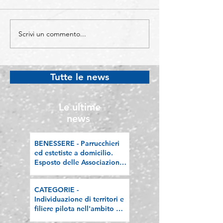
Scrivi un commento...
CATEGORIE -
COMUNICAZIO
Individuazione di
Sono sempre di 
territori e filiere pilota
imprenditori str
nell'ambito del
Lombardia, la n
Tutte le news
"Programma V.E.R.A. –
riflessione sull
Ecodesign etico e
valorizzazione delle
Le ultime
filiere artigiane"
news
BENESSERE - Parrucchieri
ed estetiste a domicilio.
Esposto delle Associazioni
artigiane lombarde: "Le
regole valgano per tutti"
CATEGORIE -
Individuazione di territori e
filiere pilota nell'ambito del
"Programma V.E.R.A. –