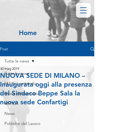
Home
Post
Tutte le news
30 mag 2019
Tutte le news
NUOVA SEDE DI MILANO –
Inaugurata oggi alla presenza
M.I.A. Lombardia
del Sindaco Beppe Sala la
News dal territorio
nuova sede Confartigi
MITICA
News
Politiche del Lavoro