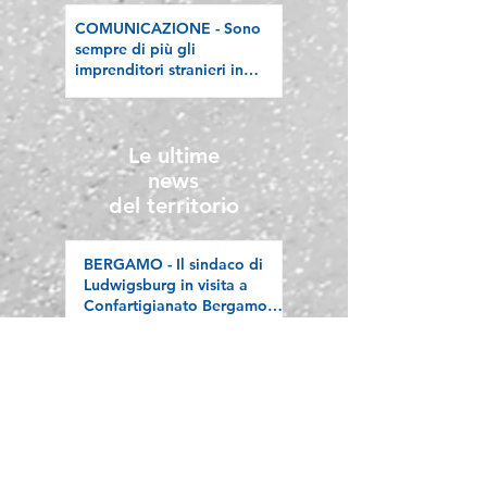
Ecodesign etico e
COMUNICAZIONE - Sono
valorizzazione delle filiere
sempre di più gli
artigiane"
imprenditori stranieri in
Lombardia, la nostra
riflessione sulla stampa
Le ultime
news
del territorio
BERGAMO - Il sindaco di
Ludwigsburg in visita a
Confartigianato Bergamo:
si rafforza una
collaborazione lunga oltre
vent’anni
COMO - Protocollo di
legalità: un'alleanza tra
Istituzioni e imprese per
difendere l'economia
“sana”
BERGAMO -