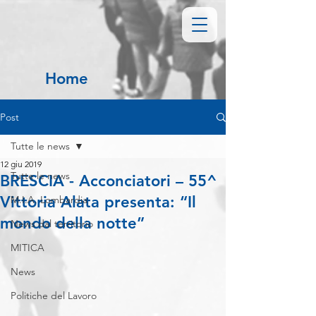
Home
Post
Tutte le news
12 giu 2019
Tutte le news
BRESCIA - Acconciatori – 55^
Vittoria Alata presenta: “Il
M.I.A. Lombardia
mondo della notte”
News dal territorio
MITICA
News
Politiche del Lavoro