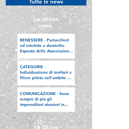
Tutte le news
“sana”
premiata a Rom
l’attestato Welf
PMI 2026
Le ultime
news
BENESSERE - Parrucchieri
ed estetiste a domicilio.
Esposto delle Associazioni
artigiane lombarde: "Le
regole valgano per tutti"
CATEGORIE -
Individuazione di territori e
filiere pilota nell'ambito del
"Programma V.E.R.A. –
Ecodesign etico e
COMUNICAZIONE - Sono
valorizzazione delle filiere
sempre di più gli
artigiane"
imprenditori stranieri in
Lombardia, la nostra
riflessione sulla stampa
Le ultime