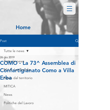
Home
Post
Tutte le news
26 giu 2019
Tutte le news
COMO - La 73^ Assemblea di
Confartigianato Como a Villa
M.I.A. Lombardia
Erba
News dal territorio
MITICA
News
Politiche del Lavoro