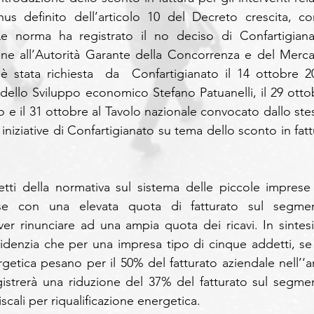
us definito dell’articolo 10 del Decreto crescita, co
 Le norma ha registrato il no deciso di Confartigianat
ne all’Autorità Garante della Concorrenza e del Mercato
 stata richiesta  da  Confartigianato il 14 ottobre 20
o dello Sviluppo economico Stefano Patuanelli, il 29 ottob
o e il 31 ottobre al Tavolo nazionale convocato dallo stes
 iniziative di Confartigianato su tema dello sconto in fatt
fetti della normativa sul sistema delle piccole imprese 
se con una elevata quota di fatturato sul segmen
er rinunciare ad una ampia quota dei ricavi. In sintesi 
idenzia che per una impresa tipo di cinque addetti, se g
rgetica pesano per il 50% del fatturato aziendale nell’‘ar
gistrerà una riduzione del 37% del fatturato sul segmen
iscali per riqualificazione energetica.