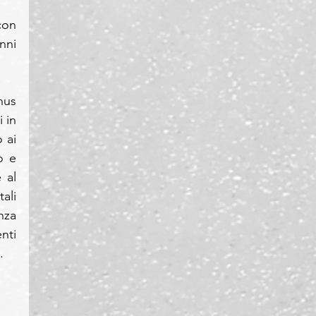
on 
ni 
us 
 in 
ai 
 e 
al 
li 
za 
ti 
.