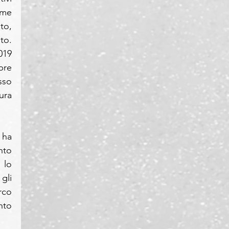
me 
o, 
.  
19 
re 
so 
ura 
ha 
to 
lo 
li 
co 
to 