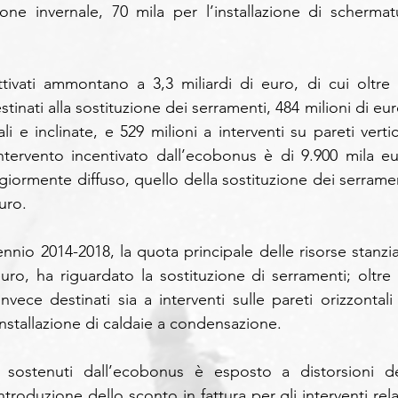
ione invernale, 70 mila per l’installazione di schermatu
ttivati ammontano a 3,3 miliardi di euro, di cui oltre 1
stinati alla sostituzione dei serramenti, 484 milioni di eur
li e inclinate, e 529 milioni a interventi su pareti vertica
tervento incentivato dall’ecobonus è di 9.900 mila eur
iormente diffuso, quello della sostituzione dei serrament
uro.
nnio 2014-2018, la quota principale delle risorse stanziat
euro, ha riguardato la sostituzione di serramenti; oltre 2
nvece destinati sia a interventi sulle pareti orizzontali 
ll’installazione di caldaie a condensazione.
i sostenuti dall’ecobonus è esposto a distorsioni del
troduzione dello sconto in fattura per gli interventi relat