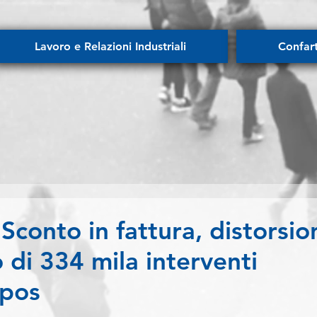
Lavoro e Relazioni Industriali
Confar
onto in fattura, distorsio
 di 334 mila interventi
spos