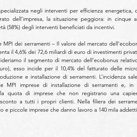
ecializzata negli interventi per efficienza energetica, c
ato dell’impresa, la situazione peggiora: in cinque an
à (58%) degli interventi beneficiati da incentivi.
 MPI dei serramenti – Il valore del mercato dell’ecobon
nta il 4,6% dei 72,6 miliardi di euro di investimenti privati
sideriamo il segmento di mercato dell’ecobonus relativo 
euro), esso incide per il 10,4% del fatturato delle micro
duzione e installazione di serramenti. L’incidenza sale 
 MPI imprese di installazione di serramenti e, in ta
 la quota di imprese che non registrano una capien
sconto a tutti i propri clienti. Nella filiera dei serramen
cro e piccole imprese che danno lavoro a 140 mila addetti