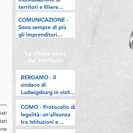
lombarde: "Le regole
territori e filiere
valgano per tutti"
pilota nell'ambito del
COMUNICAZIONE -
"Programma V.E.R.A.
Sono sempre di più
– Ecodesign etico e
gli imprenditori
valorizzazione delle
stranieri in
filiere artigiane"
Lombardia, la nostra
Le ultime news
riflessione sulla
del territorio
stampa
BERGAMO - Il
sindaco di
Ludwigsburg in visita
a Confartigianato
Bergamo: si rafforza
COMO - Protocollo di
ti 
una collaborazione
legalità: un'alleanza
ti 
lunga oltre vent’anni
tra Istituzioni e
ne 
imprese per difendere