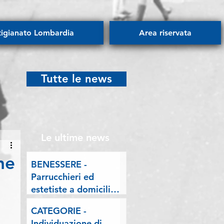
tigianato Lombardia
Area riservata
Tutte le news
Le ultime news
ne
BENESSERE -
Parrucchieri ed
estetiste a domicilio.
Esposto delle
CATEGORIE -
Associazioni artigiane
Individuazione di