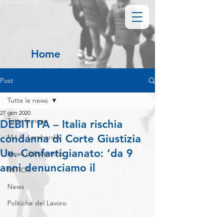
Home
Post
Tutte le news
27 gen 2020
Tutte le news
DEBITI PA – Italia rischia
condanna di Corte Giustizia
M.I.A. Lombardia
Ue. Confartigianato: ‘da 9
News dal territorio
anni denunciamo il
MITICA
News
Politiche del Lavoro