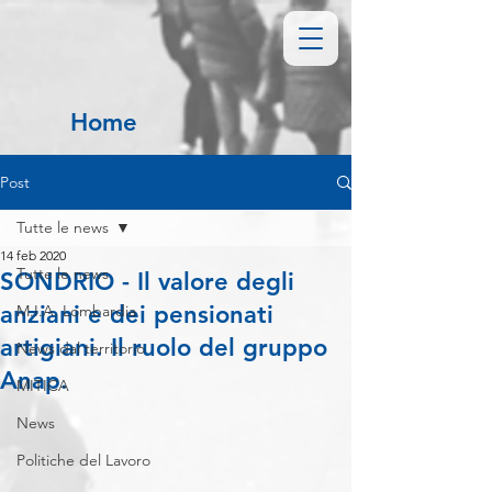
Home
Post
Tutte le news
14 feb 2020
Tutte le news
SONDRIO - Il valore degli
anziani e dei pensionati
M.I.A. Lombardia
artigiani. Il ruolo del gruppo
News dal territorio
Anap.
MITICA
News
Politiche del Lavoro