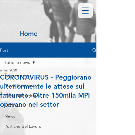
Home
Post
Tutte le news
6 mar 2020
Tutte le news
CORONAVIRUS - Peggiorano
ulteriormente le attese sul
M.I.A. Lombardia
fatturato. Oltre 150mila MPI
News dal territorio
operano nei settor
MITICA
News
Politiche del Lavoro