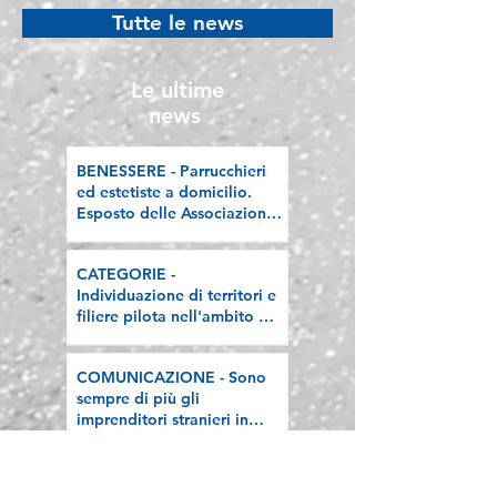
nell'ambito del
Lombardia, la n
Tutte le news
"Programma V.E.R.A. –
riflessione sull
Ecodesign etico e
valorizzazione delle
Le ultime
filiere artigiane"
news
BENESSERE - Parrucchieri
ed estetiste a domicilio.
Esposto delle Associazioni
artigiane lombarde: "Le
regole valgano per tutti"
CATEGORIE -
Individuazione di territori e
filiere pilota nell'ambito del
"Programma V.E.R.A. –
Ecodesign etico e
COMUNICAZIONE - Sono
valorizzazione delle filiere
sempre di più gli
artigiane"
imprenditori stranieri in
Lombardia, la nostra
riflessione sulla stampa